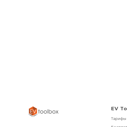
EV T
Тарифы
Беспла