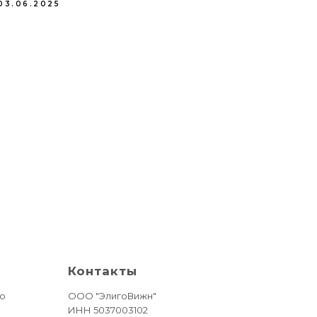
03.06.2025
Контакты
ую
ООО "ЭлигоВижн"
ИНН 5037003102