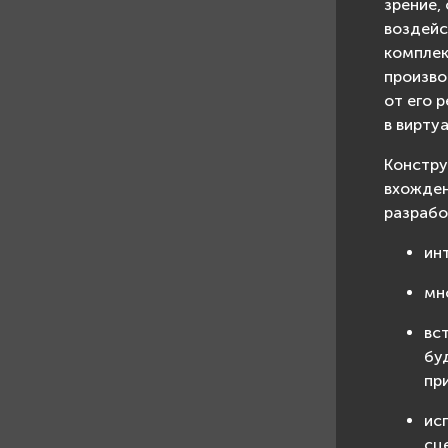
зрение,
воздейс
комплек
произво
от его 
в вирту
Констру
вхожден
разрабо
ин
мн
вс
бу
пр
ис
сц