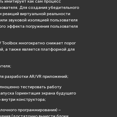
сть имитирует как сам процесс
ьзователя. Для создания убедительного
 реакций виртуальной реальности
 или звуковой изоляцией пользователя
ого эффекта погружения пользователя
 Toolbox многократно снижает порог
й, а также является платформой для
ателя;
я разработки AR/VR приложений;
лноценно тестировать работу
апуска (ориентация экрана будущего
 внутри конструктора;
блочного программирования) –
жения (достаточно вынести блоки