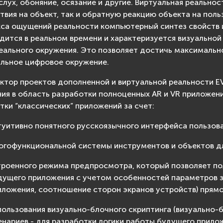
 слух, обоняние, осязание и другие. Виртуальная реально
твия на объект, так и обратную реакцию объекта на пол
са ощущений реальности компьютерный синтез свойств и
дится в реальном времени и характеризуется визуальной
реального окружения. Это позволяет достичь максимальн
альное цифровое окружение.
ктор проектов дополненной и виртуальной реальности EV
ия в область разработки полноценных AR и VR приложени
тки “классических” приложений за счет:
туитивно понятного русскоязычного интерфейса пользов
огофункциональной системы инструментов и объектов дл
троенного режима предпросмотра, который позволяет по
дущего приложения с учетом особенностей параметров з
иложения, соотношение сторон экранов устройств) прямо
пользования визуально-блочного скриптинга (визуально-
енариев - для разработки логики работы будущего прило