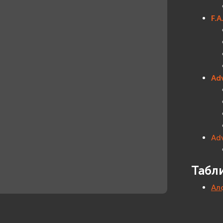
F.A
Ad
Ad
Табл
Ал