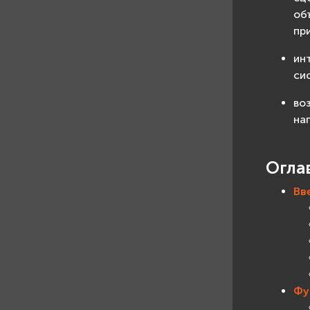
об
пр
ин
си
во
на
Огла
Вв
Фу