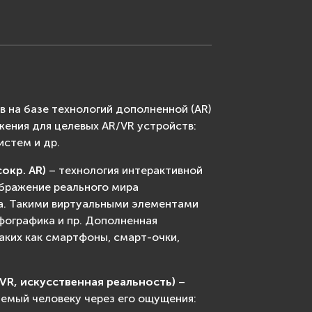
в на базе технологий дополненной (AR)
жения для целевых AR/VR устройств:
истем и др.
окр. AR)
– технология интерактивной
ображение реального мира
а. Такими виртуальными элементами
фографика и пр. Дополненная
аких как смартфоны, смарт-очки,
. VR, искусственная реальность)
–
аемый человеку через его ощущения: