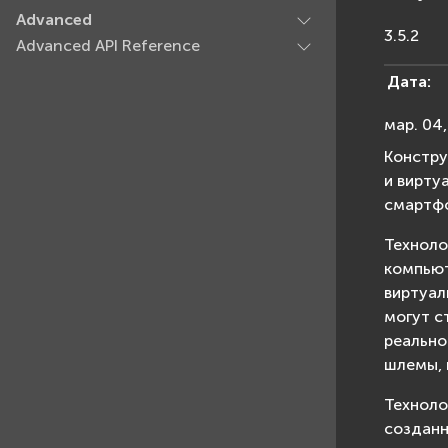
Advanced
3.5.2
Advanced API Reference
Дата
:
мар. 04
Констр
и вирту
смартфо
Техноло
компьют
виртуал
могут с
реально
шлемы, 
Техноло
созданн