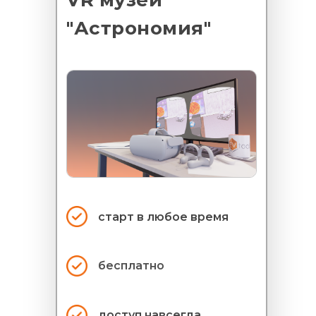
VR музей
"Астрономия"
старт в
любое время
бесплатно
доступ навсегда